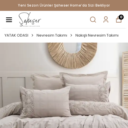
Tüm Siparişlerde Ücretsiz Kargo !
0
YATAK ODASI
Nevresim Takımı
Nakışlı Nevresim Takımı