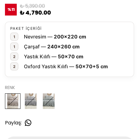
₺ 5,390.00
%
11
₺ 4,790.00
PAKET İÇERİĞİ
Nevresim —
200×220 cm
1
Çarşaf —
240×260 cm
1
Yastık Kılıfı —
50×70 cm
2
Oxford Yastık Kılıfı —
50×70+5 cm
2
RENK
Paylaş
: