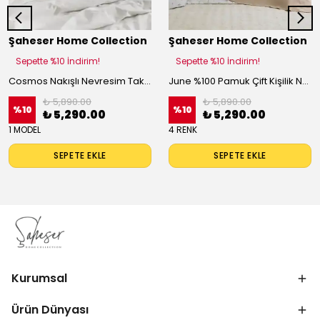
Şaheser Home Collection
Şaheser Home Collection
Sepette %10 İndirim!
Sepette %10 İndirim!
Cosmos Nakışlı Nevresim Takımı %100 Pamuk Doğal Çiçek Desenli Nevresim Seti
June %100 Pamuk Çift Kişilik Nakışlı Yatak Örtüsü Seti
₺ 5,890.00
₺ 5,890.00
%
10
%
10
₺ 5,290.00
₺ 5,290.00
1 MODEL
4 RENK
SEPETE EKLE
SEPETE EKLE
Kurumsal
Ürün Dünyası