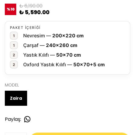
₺ 6,190.00
%
10
₺ 5,590.00
PAKET İÇERİĞİ
Nevresim —
200×220 cm
1
Çarşaf —
240×260 cm
1
Yastık Kılıfı —
50×70 cm
2
Oxford Yastık Kılıfı —
50×70+5 cm
2
MODEL
Zaira
Paylaş
: