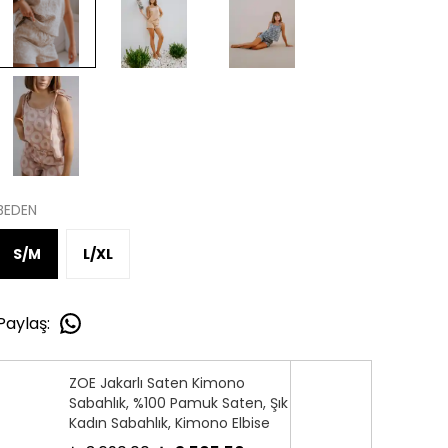
BEDEN
S/M
L/XL
Paylaş
:
ZOE Jakarlı Saten Kimono
Sabahlık, %100 Pamuk Saten, Şık
Kadın Sabahlık, Kimono Elbise