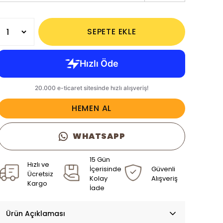
SEPETE EKLE
HEMEN AL
WHATSAPP
15 Gün
Hızlı ve
İçerisinde
Güvenli
Ücretsiz
Kolay
Alışveriş
Kargo
İade
Ürün Açıklaması