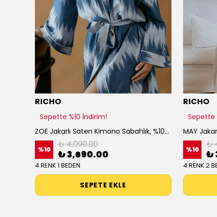
RICHO
RICHO
Sepette %10 İndirim!
Sepette 
VOLA Jakarlı Saten Gömlek Elbise, %100 Pamuk Saten, Düğmeli Uzun Gömlek Elbise, Şık Ev Elbisesi
ZOE Jakarlı Saten Kimono Sabahlık, %100 Pamuk Saten, Şık Kadın Sabahlık, Kimono Elbise
₺ 4,090.00
₺ 
%
10
%
10
₺ 3,690.00
₺ 
4 RENK 1 BEDEN
4 RENK 2 B
SEPETE EKLE