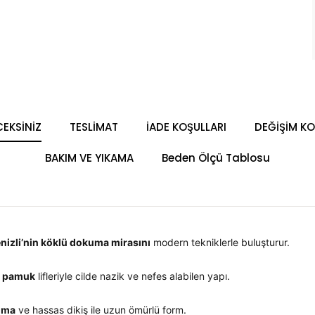
EKSİNİZ
TESLİMAT
İADE KOŞULLARI
DEĞİŞİM KO
BAKIM VE YIKAMA
Beden Ölçü Tablosu
nizli’nin köklü dokuma mirasını
modern tekniklerle buluşturur.
l pamuk
lifleriyle cilde nazik ve nefes alabilen yapı.
uma
ve hassas dikiş ile uzun ömürlü form.