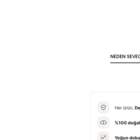
NEDEN SEVEC
Her ürün,
De
%100 doğa
Yoğun dok