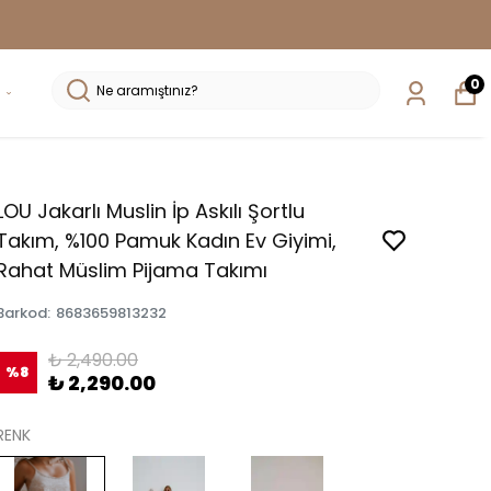
0
LOU Jakarlı Muslin İp Askılı Şortlu
Takım, %100 Pamuk Kadın Ev Giyimi,
Rahat Müslim Pijama Takımı
Barkod
:
8683659813232
₺ 2,490.00
%
8
₺ 2,290.00
RENK