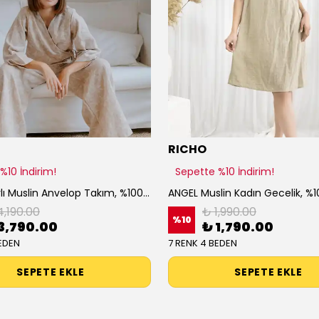
RICHO
%10 İndirim!
Sepette %10 İndirim!
MAY Jakarlı Muslin Anvelop Takım, %100 Pamuk Kadın Ev Giyimi, Rahat ve Şık Müslin Günlük Takım
4,190.00
₺ 1,990.00
%
10
3,790.00
₺ 1,790.00
EDEN
7 RENK 4 BEDEN
SEPETE EKLE
SEPETE EKLE