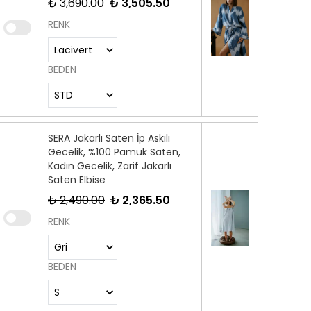
₺ 3,690.00
₺ 3,505.50
RENK
BEDEN
SERA Jakarlı Saten İp Askılı
Gecelik, %100 Pamuk Saten,
Kadın Gecelik, Zarif Jakarlı
Saten Elbise
₺ 2,490.00
₺ 2,365.50
RENK
BEDEN