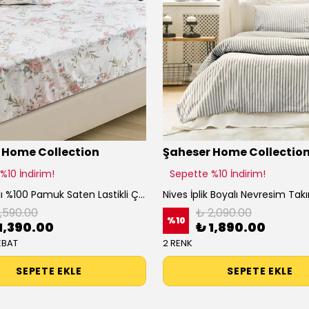
 Home Collection
Şaheser Home Collectio
%10 İndirim!
Sepette %10 İndirim!
Aida Baskılı %100 Pamuk Saten Lastikli Çarşaf Seti Çift Kişilik ve Tek Kişilik - Battal Boy
1,590.00
₺ 2,090.00
%
10
1,390.00
₺ 1,890.00
EBAT
2 RENK
SEPETE EKLE
SEPETE EKLE