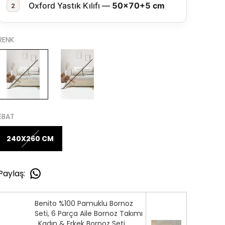
Oxford Yastık Kılıfı —
50×70+5 cm
2
RENK
EBAT
240X260 CM
Paylaş
:
Benito %100 Pamuklu Bornoz
Seti, 6 Parça Aile Bornoz Takımı
, Kadın & Erkek Bornoz Seti