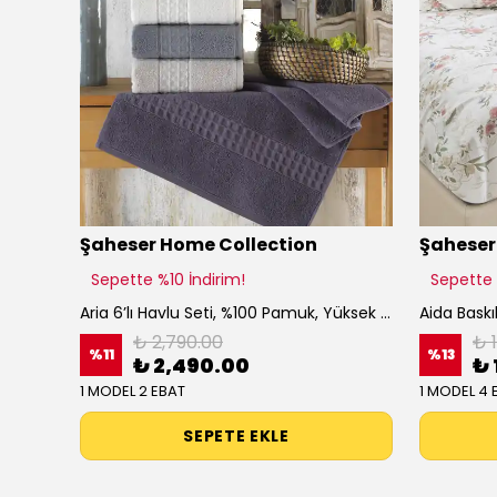
Şaheser Home Collection
Şaheser
Sepette %10 İndirim!
Sepette 
Hanna %100 Pamuk Jakarlı Nevresim Takımı, Çift Kişilik
Aria 6’lı Havlu Seti, %100 Pamuk, Yüksek Emicilik, Kare Dokuma Bordürlü, Soft Havlu Koleksiyonu
₺ 2,790.00
₺ 
%
11
%
13
₺ 2,490.00
₺ 
1 MODEL 2 EBAT
1 MODEL 4 
SEPETE EKLE