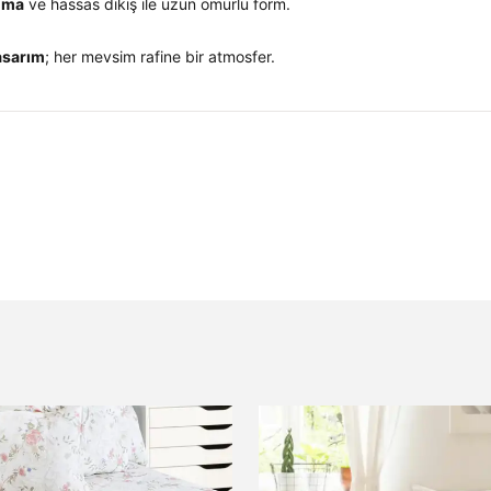
uma
ve hassas dikiş ile uzun ömürlü form.
asarım
; her mevsim rafine bir atmosfer.