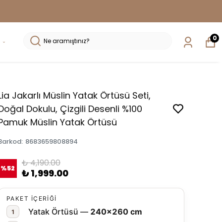
0
Lia Jakarlı Müslin Yatak Örtüsü Seti,
Doğal Dokulu, Çizgili Desenli %100
Pamuk Müslin Yatak Örtüsü
Barkod
:
8683659808894
₺ 4,190.00
%
52
₺ 1,999.00
PAKET İÇERİĞİ
Yatak Örtüsü —
240×260 cm
1