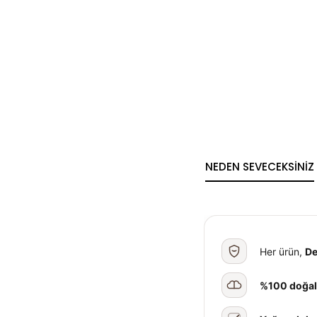
NEDEN SEVECEKSİNİZ
Her ürün,
De
%100 doğa