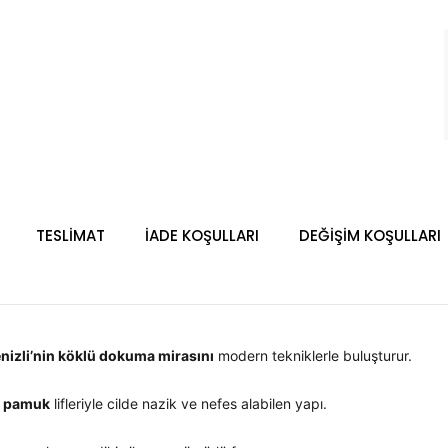
TESLİMAT
İADE KOŞULLARI
DEĞİŞİM KOŞULLARI
nizli’nin köklü dokuma mirasını
modern tekniklerle buluşturur.
l pamuk
lifleriyle cilde nazik ve nefes alabilen yapı.