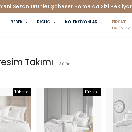
Tüm Siparişlerde Ücretsiz Kargo !
BEBEK
RICHO
KOLEKSİYONLAR
FIRSAT
ÜRÜNLER
resim Takımı
3
ürün
Tükendi
Tükendi