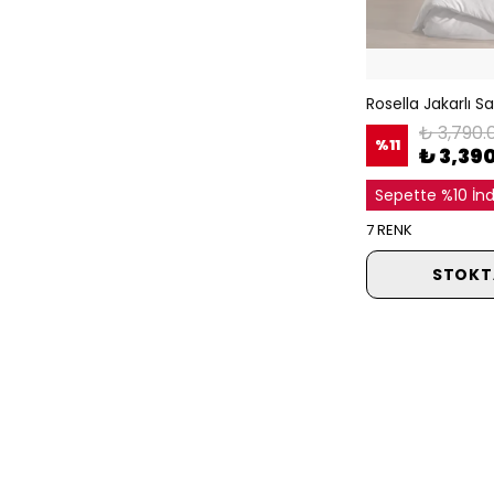
₺ 3,790.
%
11
₺ 3,39
Sepette %10 İnd
7 RENK
STOKT