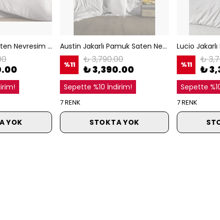
Rosella Jakarlı Saten Nevresim Takımı, %100 Pamuk Saten, Premium Nevresim Seti
Austin Jakarlı Pamuk Saten Nevresim Takımı, %100 Pamuk Saten, Zarif Jakarlı Desenli Nevresim Seti
00
₺ 3,790.00
₺ 3,
%
11
%
11
0.00
₺ 3,390.00
₺ 3
irim!
Sepette %10 İndirim!
Sepette %10
7 RENK
7 RENK
A YOK
STOKTA YOK
ST