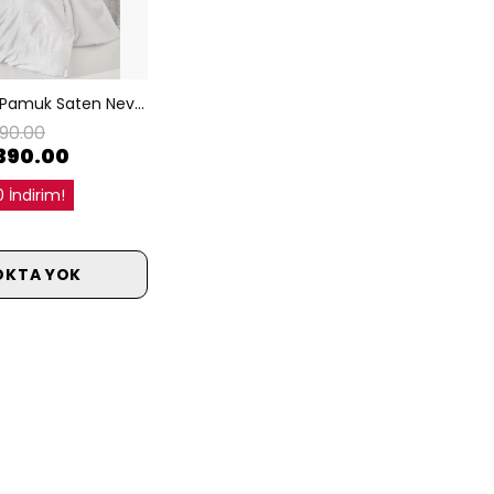
Lucio Jakarlı Pamuk Saten Nevresim Takımı, Lüks Dokuma %100 Pamuk Saten, Yumuşak Nevresim Seti
790.00
,390.00
 İndirim!
OKTA YOK