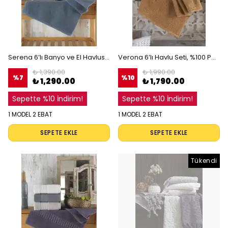
Serena 6’lı Banyo ve El Havlusu Seti, %100 Pamuk, Çizgili Dokuma, Yüksek Emicilik, Lüks Havlu Seti
Verona 6’lı Havlu Seti, %100 Pamuk, Yüksek Su Emici, Yumuşak Dokulu, Doğal Pamuklu Havlu
₺ 1,390.00
₺ 1,990.00
%
7
%
10
₺ 1,290.00
₺ 1,790.00
Sepette %10 İndirim!
Sepette %10 İndirim!
1 MODEL 2 EBAT
1 MODEL 2 EBAT
SEPETE EKLE
SEPETE EKLE
Tükendi