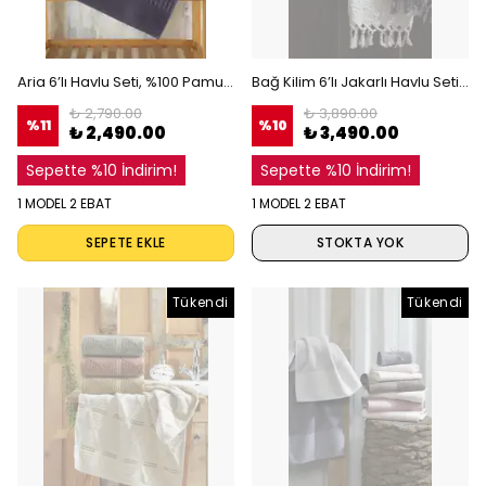
Aria 6’lı Havlu Seti, %100 Pamuk, Yüksek Emicilik, Kare Dokuma Bordürlü, Soft Havlu Koleksiyonu
Bağ Kilim 6’lı Jakarlı Havlu Seti, %100 Pamuk, El İşçiliği Püsküllü Havlu, Etnik Desenli
₺ 2,790.00
₺ 3,890.00
%
11
%
10
₺ 2,490.00
₺ 3,490.00
Sepette %10 İndirim!
Sepette %10 İndirim!
1 MODEL 2 EBAT
1 MODEL 2 EBAT
SEPETE EKLE
STOKTA YOK
Tükendi
Tükendi