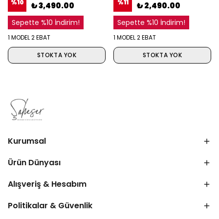
%
10
%
11
₺ 3,490.00
₺ 2,490.00
Sepette %10 İndirim!
Sepette %10 İndirim!
1 MODEL 2 EBAT
1 MODEL 2 EBAT
STOKTA YOK
STOKTA YOK
Kurumsal
Ürün Dünyası
Alışveriş & Hesabım
Politikalar & Güvenlik