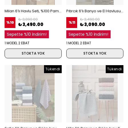
Milan 6’lı Havlu Seti, %100 Pamuk Jakarlı Dokuma, Geometrik Desenli, Yumuşak ve Yüksek Emicilik
Pıtırcık 6’lı Banyo ve El Havlusu Seti, %100 Pamuk, Nokta Desenli Lüks Havlu, Yüksek Emicilikli
₺ 3,890.00
₺ 3,490.00
%
10
%
11
₺ 3,490.00
₺ 3,090.00
Sepette %10 İndirim!
Sepette %10 İndirim!
1 MODEL 2 EBAT
1 MODEL 2 EBAT
STOKTA YOK
STOKTA YOK
Tükendi
Tükendi