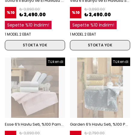
Sofia 6’lı Banyo ve El Havlusu Seti, %100 Pamuk, Dalga Dokulu Yumuşak Havlu, Misafir Havlusu
Villa 6’lı Banyo ve El Havlusu Seti, %100 Pamuk, Kare Dokulu Lüks Banyo Havlusu
₺ 3,890.00
₺ 3,890.00
%
10
%
10
₺ 3,490.00
₺ 3,490.00
Sepette %10 İndirim!
Sepette %10 İndirim!
1 MODEL 2 EBAT
1 MODEL 2 EBAT
STOKTA YOK
STOKTA YOK
Tükendi
Tükendi
Esse 6’lı Havlu Seti, %100 Pamuk, Geometrik Dokulu, Soft Pastel Renklerde, Hızlı Kuruyan Havlu
Garden 6’lı Havlu Seti, %100 Pamuk Jakarlı Dokuma, Çiçek Desenli, Banyo ve El Havlusu Seti
₺ 3,890.00
₺ 2,790.00