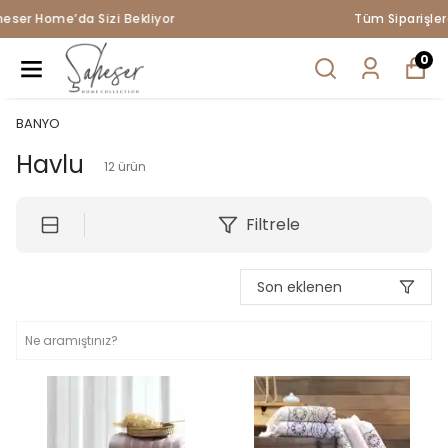
Tüm Siparişlerde Ücretsiz Kargo !
0
BANYO
Havlu
12
ürün
Filtrele
Son eklenen