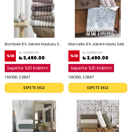
Bombeli 6’lı Jakarlı Havlusu Seti, %100 Pamuklu Banyo ve El Havlusu, Desenli Banyo Koleksiyonu
Marcello 6’lı Jakarlı Havlu Seti, %100 Pamuk, El İşçiliği Püsküllü Desenli Lüks Havlu
₺ 3,890.00
₺ 3,890.00
%
10
%
10
₺ 3,490.00
₺ 3,490.00
Sepette %10 İndirim!
Sepette %10 İndirim!
1 MODEL 2 EBAT
1 MODEL 2 EBAT
SEPETE EKLE
SEPETE EKLE