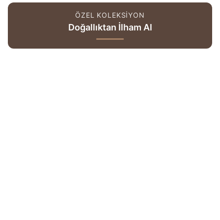
ÖZEL KOLEKSİYON
Doğallıktan İlham Al
Her koleksiyon bir hikâye anlatır.
Mail listemize katıl, Şaheser Home’un yeni sezonlarını
herkesten önce keşfet.
Abone Ol
E-posta ile kampanya ve yeni koleksiyon haberlerini almak
istiyorum.
KVKK Aydınlatma Metni
’ni okudum ve kabul ediyorum.